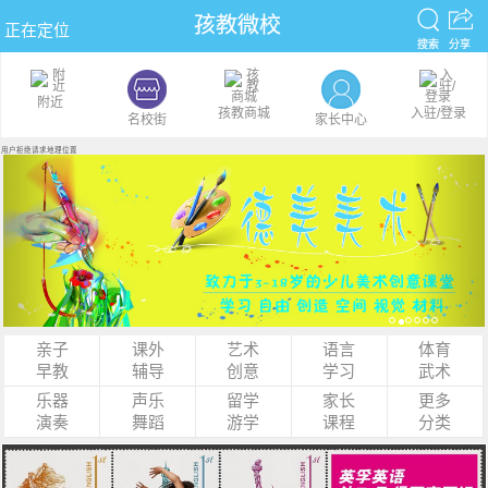
孩教微校
正在定位
搜索
分享
附近
孩教商城
入驻/登录
名校街
家长中心
用户拒绝请求地理位置
Previous
Nex
亲子
课外
艺术
语言
体育
早教
辅导
创意
学习
武术
乐器
声乐
留学
家长
更多
演奏
舞蹈
游学
课程
分类