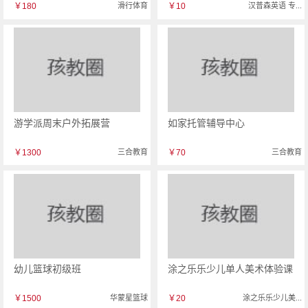
￥180
滑行体育
￥10
汉普森英语 专...
游学派周末户外拓展营
如家托管辅导中心
￥1300
三合教育
￥70
三合教育
幼儿篮球初级班
涂之乐乐少儿单人美术体验课
￥1500
华蒙星篮球
￥20
涂之乐乐少儿美...